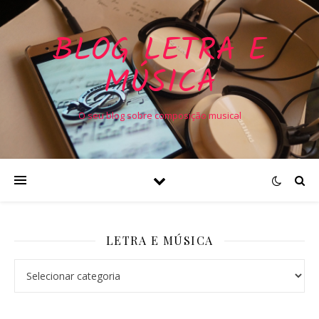
BLOG LETRA E
MÚSICA
O seu blog sobre composição musical
LETRA E MÚSICA
Letra e Música