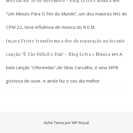
em
abertas até 30 de novembro - Blog Letra e Música
“Um Minuto Para O Fim do Mundo”, um dos maiores hits do
CPM 22, teve influência de música do R.E.M.
Juçara Freire transforma a dor da separação na tocante
em
A
canção "É Tão Difícil o Fim" - Blog Letra e Música
bela canção “Oferendas”,de Silvio Carvalho, é uma MPB
gostosa de ouvir, e ainda faz o seu dia melhor
Ashe Tema por
WP Royal
.