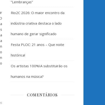
“Lembranças”
ir
Rio2C 2026: O maior encontro da
O
indústria criativa destaca o lado
a
os
humano de gerar significado
ia
 a
Festa PLOC: 21 anos – Que noite
wn
go
histórica!
om
 o
Os artistas 100%IA substituirão os
humanos na música?
COMENTÁRIOS
os