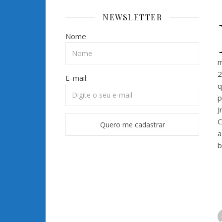
NEWSLETTER
Nome
m
2
E-mail:
q
p
J
C
a
b