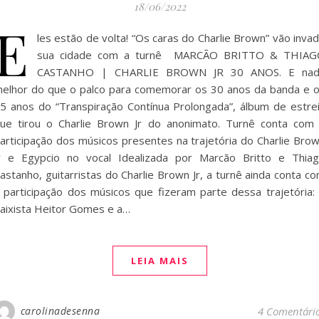
18/06/2022
E
les estão de volta! “Os caras do Charlie Brown” vão invad
sua cidade com a turnê MARCÃO BRITTO & THIAG
CASTANHO | CHARLIE BROWN JR 30 ANOS. E nad
elhor do que o palco para comemorar os 30 anos da banda e 
5 anos do “Transpiração Contínua Prolongada”, álbum de estre
ue tirou o Charlie Brown Jr do anonimato. Turnê conta com
articipação dos músicos presentes na trajetória do Charlie Bro
r e Egypcio no vocal Idealizada por Marcão Britto e Thia
astanho, guitarristas do Charlie Brown Jr, a turnê ainda conta c
 participação dos músicos que fizeram parte dessa trajetória:
aixista Heitor Gomes e a…
LEIA MAIS
carolinadesenna
4 Comentári