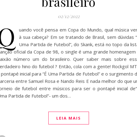
brasileiro
02/12/2022
Q
uando você pensa em Copa do Mundo, qual música v
à sua cabeça? Em se tratando de Brasil, sem dúvidas 
Uma Partida de Futebol”, do Skank, está no topo da list
anção oficial da Copa de 98, o single é uma grande homenagem
aixão número um do brasileiro. Quer saber mais sobre es
erdadeiro hino do futebol ? Então, cola com a gente! Rockgol M
 pontapé inicial para “É Uma Partida de Futebol” e o surgimento 
arceria entre Samuel Rosa e Nando Reis E nada melhor do que 
orneio de futebol entre músicos para ser o pontapé inicial de
ma Partida de Futebol”- um dos…
LEIA MAIS