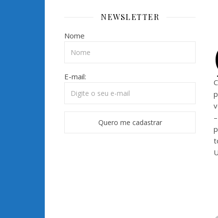
NEWSLETTER
Nome
E-mail:
C
p
v
–
p
t
U