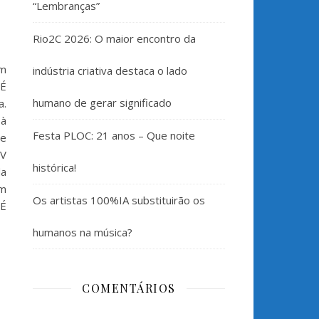
“Lembranças”
Rio2C 2026: O maior encontro da
em
indústria criativa destaca o lado
“É
humano de gerar significado
a.
 à
Festa PLOC: 21 anos – Que noite
se
TV
histórica!
da
um
Os artistas 100%IA substituirão os
“É
humanos na música?
COMENTÁRIOS