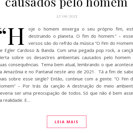
causados pelo homem
12/09/2021
“H
oje o homem enxerga o seu próprio fim, es
destruindo o planeta. O fim do homem.” – ess
versos são do refrão da música “O Fim do Homem
e Egler Cardoso & Banda. Com uma pegada pop rock, a canç
lerta sobre os desastres ambientais causados pelo homem
uas consequências. Tema bem atual, lembrando o que acontec
a Amazônia e no Pantanal neste ano de 2021. Tá a fim de sab
ais sobre esse single? Então, continue com a gente. “O Fim 
omem” – Por trás da canção A destruição do meio ambien
everia ser uma preocupação de todos. Só que não é bem ass
a realidade. E…
LEIA MAIS