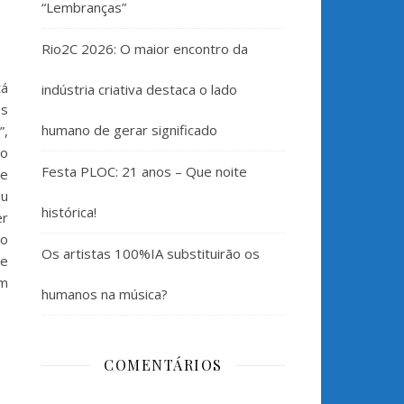
“Lembranças”
Rio2C 2026: O maior encontro da
tá
indústria criativa destaca o lado
es
humano de gerar significado
”,
ão
Festa PLOC: 21 anos – Que noite
 e
eu
histórica!
er
do
Os artistas 100%IA substituirão os
te
im
humanos na música?
COMENTÁRIOS