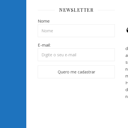
NEWSLETTER
Nome
E-mail:
d
a
s
n
m
H
d
n