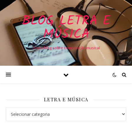
BLOG LETRA E
MÚSICA
O seu blog sobre composição musical
LETRA E MÚSICA
Letra e Música