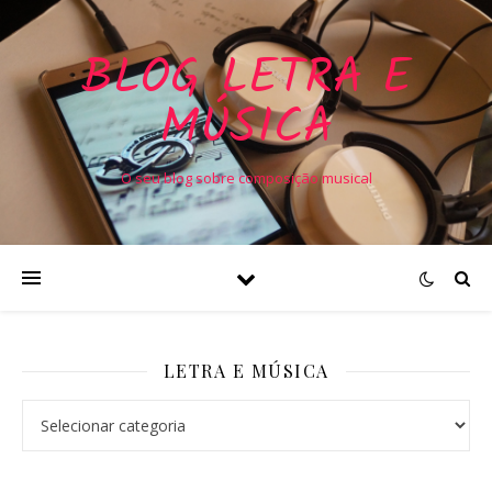
BLOG LETRA E
MÚSICA
O seu blog sobre composição musical
LETRA E MÚSICA
Letra e Música