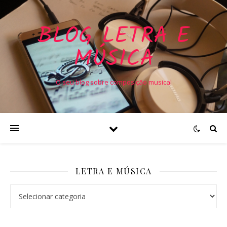
BLOG LETRA E
MÚSICA
O seu blog sobre composição musical
LETRA E MÚSICA
Letra e Música