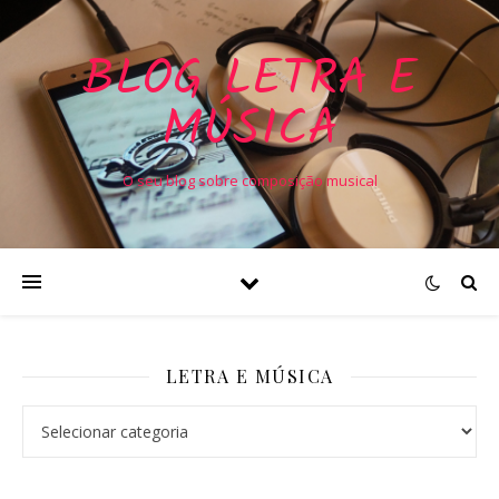
BLOG LETRA E
MÚSICA
O seu blog sobre composição musical
LETRA E MÚSICA
Letra e Música