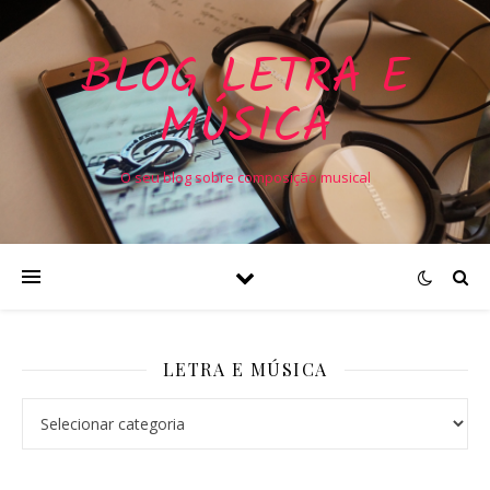
BLOG LETRA E
MÚSICA
O seu blog sobre composição musical
LETRA E MÚSICA
Letra e Música