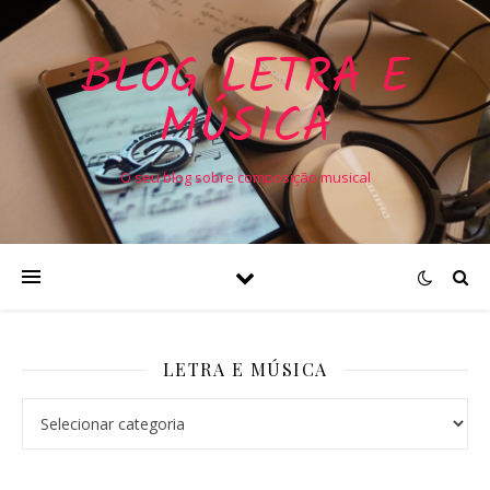
BLOG LETRA E
MÚSICA
O seu blog sobre composição musical
LETRA E MÚSICA
Letra e Música