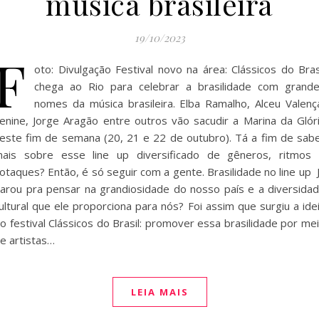
música brasileira
19/10/2023
F
oto: Divulgação Festival novo na área: Clássicos do Bras
chega ao Rio para celebrar a brasilidade com grand
nomes da música brasileira. Elba Ramalho, Alceu Valenç
enine, Jorge Aragão entre outros vão sacudir a Marina da Glór
este fim de semana (20, 21 e 22 de outubro). Tá a fim de sab
ais sobre esse line up diversificado de gêneros, ritmos
otaques? Então, é só seguir com a gente. Brasilidade no line up 
arou pra pensar na grandiosidade do nosso país e a diversida
ultural que ele proporciona para nós? Foi assim que surgiu a ide
o festival Clássicos do Brasil: promover essa brasilidade por me
e artistas…
LEIA MAIS