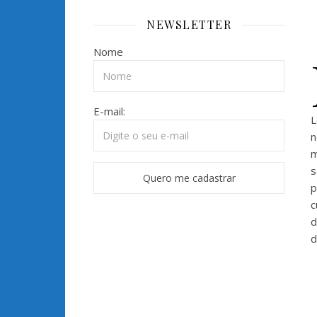
NEWSLETTER
Nome
E-mail:
L
n
m
s
p
c
d
d