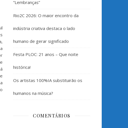
“Lembranças”
Rio2C 2026: O maior encontro da
il
indústria criativa destaca o lado
es
humano de gerar significado
a,
ia
Festa PLOC: 21 anos – Que noite
er
 e
histórica!
Já
de
Os artistas 100%IA substituirão os
ia
io
humanos na música?
COMENTÁRIOS