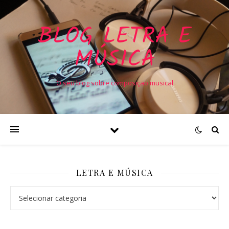
BLOG LETRA E
MÚSICA
O seu blog sobre composição musical
LETRA E MÚSICA
Letra e Música