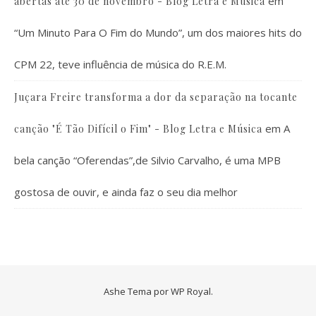
em
abertas até 30 de novembro - Blog Letra e Música
“Um Minuto Para O Fim do Mundo”, um dos maiores hits do
CPM 22, teve influência de música do R.E.M.
Juçara Freire transforma a dor da separação na tocante
em
A
canção "É Tão Difícil o Fim" - Blog Letra e Música
bela canção “Oferendas”,de Silvio Carvalho, é uma MPB
gostosa de ouvir, e ainda faz o seu dia melhor
Ashe Tema por
WP Royal
.