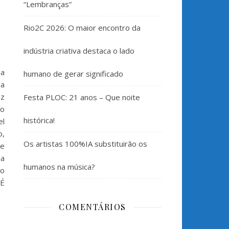
“Lembranças”
Rio2C 2026: O maior encontro da
indústria criativa destaca o lado
 a
humano de gerar significado
da
az
Festa PLOC: 21 anos – Que noite
 o
histórica!
el
o,
Os artistas 100%IA substituirão os
te
ia
humanos na música?
to
“É
COMENTÁRIOS