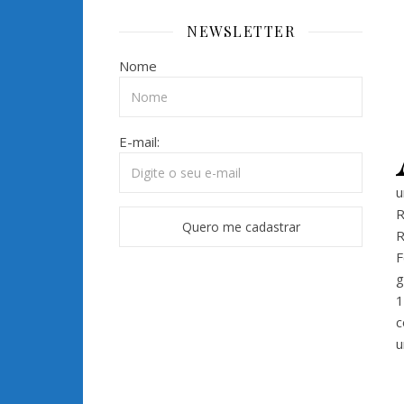
NEWSLETTER
Nome
E-mail:
u
R
R
F
g
1
c