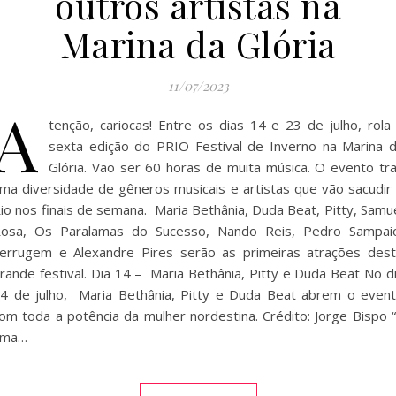
outros artistas na
Marina da Glória
11/07/2023
A
tenção, cariocas! Entre os dias 14 e 23 de julho, rola
sexta edição do PRIO Festival de Inverno na Marina 
Glória. Vão ser 60 horas de muita música. O evento tr
ma diversidade de gêneros musicais e artistas que vão sacudir
io nos finais de semana. Maria Bethânia, Duda Beat, Pitty, Samu
osa, Os Paralamas do Sucesso, Nando Reis, Pedro Sampai
errugem e Alexandre Pires serão as primeiras atrações des
rande festival. Dia 14 – Maria Bethânia, Pitty e Duda Beat No d
4 de julho, Maria Bethânia, Pitty e Duda Beat abrem o even
om toda a potência da mulher nordestina. Crédito: Jorge Bispo 
uma…