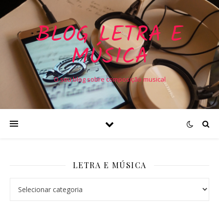
BLOG LETRA E
MÚSICA
O seu blog sobre composição musical
LETRA E MÚSICA
Letra e Música