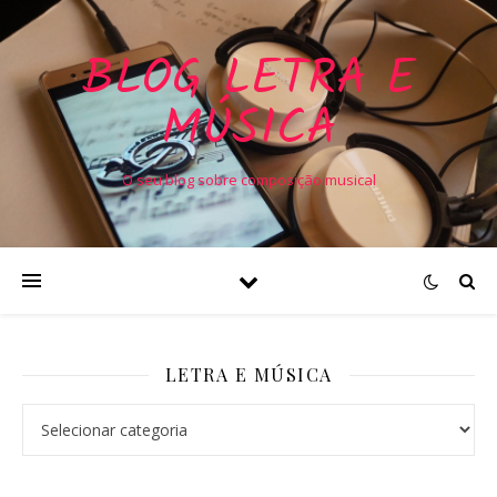
BLOG LETRA E
MÚSICA
O seu blog sobre composição musical
LETRA E MÚSICA
Letra e Música