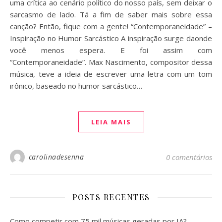
uma crítica ao cenário político do nosso país, sem deixar o
sarcasmo de lado. Tá a fim de saber mais sobre essa
canção? Então, fique com a gente! “Contemporaneidade” –
Inspiração no Humor Sarcástico A inspiração surge daonde
você menos espera. E foi assim com
“Contemporaneidade”. Max Nascimento, compositor dessa
música, teve a ideia de escrever uma letra com um tom
irônico, baseado no humor sarcástico…
LEIA MAIS
carolinadesenna
0 comentários
POSTS RECENTES
Como competir com 75 mil músicas geradas por IA?