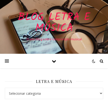
BLOG LETRA E
MÚSICA
O seu blog sobre composição musical
LETRA E MÚSICA
Letra e Música