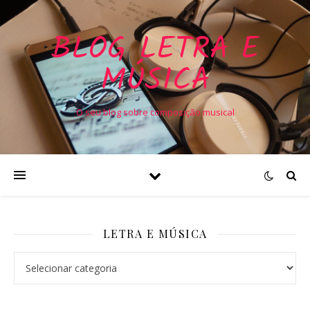
BLOG LETRA E
MÚSICA
O seu blog sobre composição musical
LETRA E MÚSICA
Letra e Música